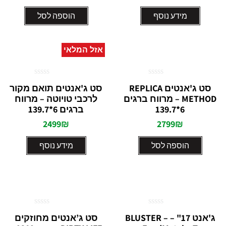
מידע נוסף
הוספה לסל
אזל המלאי
דורג
דורג
סט ג'אנטים REPLICA
סט ג'אנטים תואם מקור
0
0
METHOD – מרווח ברגים
לרכבי טויוטה – מרווח
מתוך
מתוך
5
5
6*139.7
ברגים 6*139.7
2499
₪
2799
₪
הוספה לסל
מידע נוסף
דורג
דורג
ג'אנט 17" – BLUSTER –
סט ג’אנטים מחוזקים
0
0