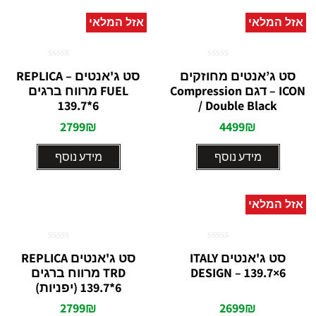
אזל המלאי
אזל המלאי
דורג
דורג
סט ג’אנטים מחוזקים
סט ג'אנטים – REPLICA
0
0
ICON – דגם Compression
FUEL מרווח ברגים
מתוך
מתוך
5
5
6*139.7⁩⁩⁩
/ Double Black
2799
₪
4499
₪
מידע נוסף
מידע נוסף
אזל המלאי
דורג
דורג
סט ג'אנטים ITALY
סט ג'אנטים REPLICA
0
0
DESIGN – 139.7×6
TRD מרווח ברגים
מתוך
מתוך
5
5
6*139.7 (יפניות)⁩
2799
₪
2699
₪