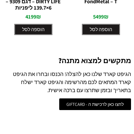
FondMetal – T
DIRTY LIFE – דגם 9309 –
מתוך
מתוך
5
5
6×139.7 ליפניות
4199
₪
5499
₪
הוספה לסל
הוספה לסל
מתקשים למצוא מתנה?
הגיפט קארד שלנו כאן להצלה! הכנסו ובחרו את הגיפט
קארד המתאים לכם מהרשימה והגיפט קארד ישלח
בתאריך ובזמן שתרצו עם ברכה אישית.
לחצו כאן לרכישת ה - GIFTCARD