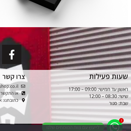
שעות פעילות
צרו קשר
shop.co.il
ראשון עד חמישי: 09:00 – 17:00
או התקשרו: -5353976
שישי: 08:30 – 12:00
כתובתנו: אלטל
שבת: סגור
1
1
לייעוץ עם צוות המומחים שלנו