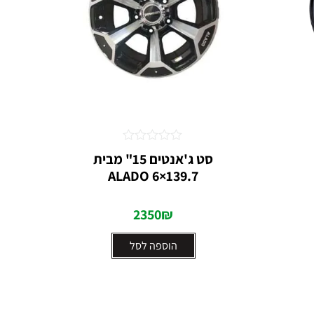
דורג
סט ג'אנטים 15" מבית
0
ALADO 6×139.7
מתוך
5
2350
₪
הוספה לסל