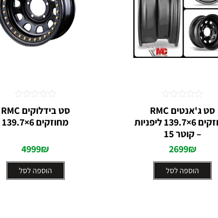
דורג
דורג
סט ג'אנטים RMC
סט בידלוקים RMC
0
0
מחוזקים 6×139.7 ליפניות
מחוזקים 6×139.7
מתוך
מתוך
5
5
– קוטר 15
4999
₪
2699
₪
הוספה לסל
הוספה לסל