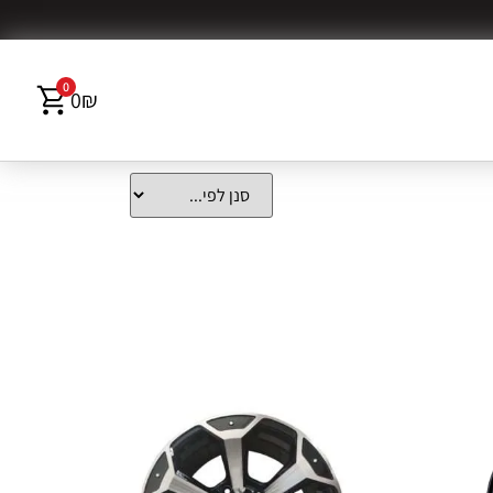
0
0
₪