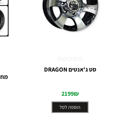
דורג
סט ג'אנטים DRAGON
0
מתוך
5
2199
₪
הוספה לסל