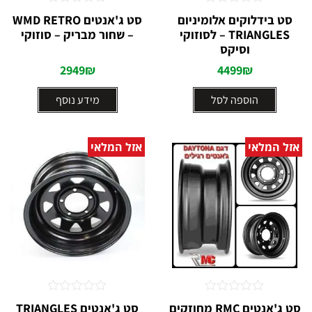
דורג
דורג
סט בידלוקים אלומיניום
סט ג'אנטים WMD RETRO
0
0
TRIANGLES – לסוזוקי
– שחור מבריק – סוזוקי
מתוך
מתוך
וסיקס⁩
5
5
2949
₪
4499
₪
הוספה לסל
מידע נוסף
אזל המלאי
אזל המלאי
דורג
דורג
סט ג'אנטים RMC מחוזקים
סט ג'אנטים TRIANGLES