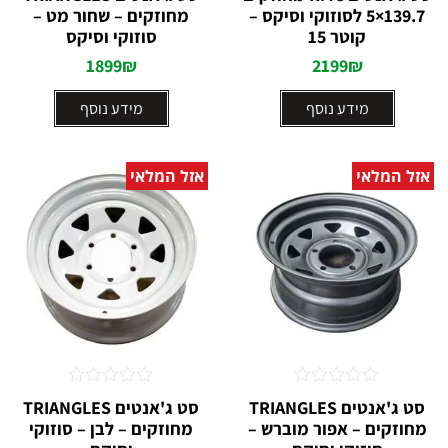
0
0
139.7×5 לסוזוקי וסיקס –
מחוזקים – שחור מט –
מתוך
מתוך
קוטר 15
5
סוזוקי וסיקס
5
1899
₪
2199
₪
מידע נוסף
מידע נוסף
אזל המלאי
אזל המלאי
דורג
דורג
סט ג'אנטים TRIANGLES
סט ג'אנטים TRIANGLES
0
0
מחוזקים – אפור מוברש –
מחוזקים – לבן – סוזוקי
מתוך
מתוך
5
5