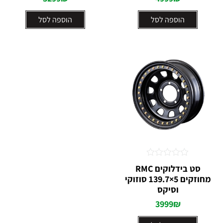
הוספה לסל
הוספה לסל
דורג
סט בידלוקים RMC
0
מחוזקים 5×139.7 סוזוקי
מתוך
וסיקס
5
3999
₪