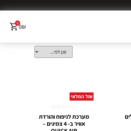
0
0
₪
אזל המלאי
דורג
ים
מערכת לניפוח והורדת
0
אוויר ב- 4 צמיגים –
מתוך
5
QUICK AIR