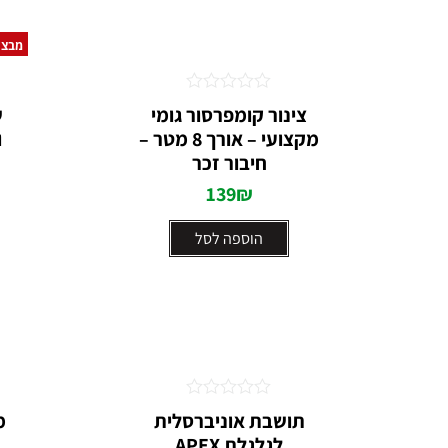
מבצע
דורג
צינור קומפרסור גומי
ש
0
מקצועי – אורך 8 מטר –
ו
מתוך
5
חיבור זכר
139
₪
הוספה לסל
דורג
תושבת אוניברסלית
מ
0
לגלגלת APEX
מתוך