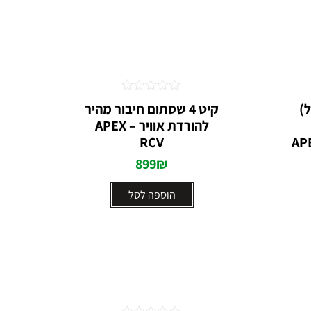
דורג
ל)
קיט 4 שסתום חיבור מהיר
0
להורדת אוויר – APEX
מתוך
5
ה סטנדרט APEX
RCV
899
₪
הוספה לסל