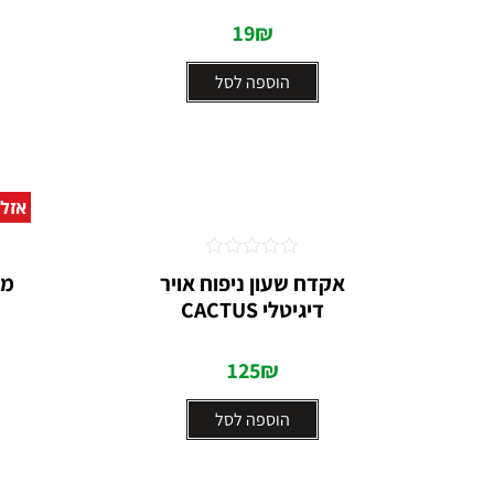
19
₪
הוספה לסל
אזל
דורג
אקדח שעון ניפוח אויר
מע
0
דיגיטלי CACTUS
מתוך
5
125
₪
הוספה לסל