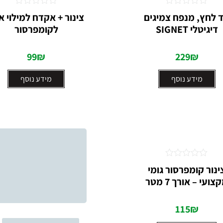
דורג
דורג
 לחץ, מנפח צמיגים
צינור + אקדח למילוי או
0
0
דיגיטלי SIGNET
לקומפרסור
מתוך
מתוך
5
5
99
₪
229
₪
מידע נוסף
מידע נוסף
דורג
ינור קומפרסור גומי
0
צועי – אורך 7 מטר
מתוך
5
115
₪