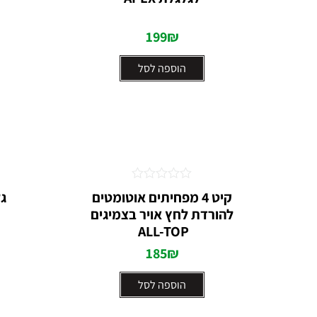
5
199
₪
הוספה לסל
דורג
קיט 4 מפחיתים אוטומטים
ג
0
להורדת לחץ אויר בצמיגים
מתוך
5
ALL-TOP ⁩
185
₪
הוספה לסל