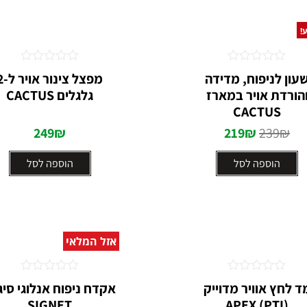
!
דורג
דורג
עון לניפוח, מדידה
מפצל צינור 
0
0
הורדת אויר במארז
גלגלים CACTUS
מתוך
מתוך
5
5
CACTUS
249
₪
219
₪
239
₪
הוספה לסל
הוספה לסל
אזל המלאי
דורג
דורג
ד לחץ אוויר מדוייק
אקדח ניפוח אנלוגי סיג
0
0
SIGNET
(PTI) APEX
מתוך
מתוך