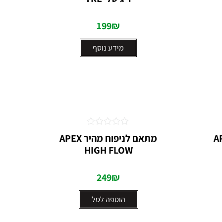
5
199
₪
מידע נוסף
דורג
– APEX
מתאם לניפוח מהיר APEX
0
HIGH FLOW
מתוך
5
249
₪
הוספה לסל