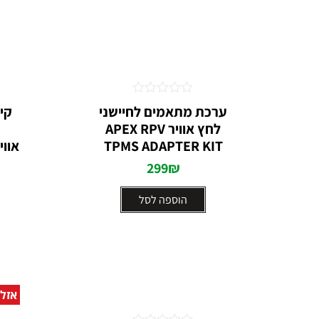
דורג
ערכת מתאמים לחיישני
0
לחץ אוויר APEX RPV
מתוך
5
TPMS ADAPTER KIT
299
₪
הוספה לסל
אזל