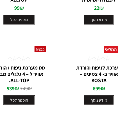
99
₪
22
₪
מידע נוסף
הוספה לסל
 המלאי
מבצע!
דורג
דורג
רכת לניפוח והורדת
סט מערכת ניפוח / הור
0
0
אוויר ב- 4 צמיגים –
אוויר ל – 4 גלגלים 
מתוך
מתוך
5
5
ALL-TOP.
KOSTA
539
₪
749
₪
699
₪
מידע נוסף
הוספה לסל