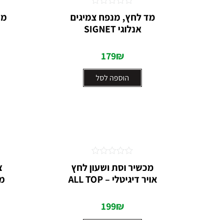
דורג
מד לחץ, מנפח צמיגים
מד
0
אנלוגי SIGNET
מתוך
5
179
₪
הוספה לסל
דורג
מכשיר וסת ושעון לחץ
צ
0
אויר דיגיטלי – ALL TOP
מק
מתוך
5
199
₪