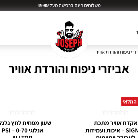
משלוחים חינם ברכישה מעל 499₪
ר
זרי ניפוח והורדת אוויר
אביזרי ניפוח והורדת אוויר
 המלאי
דורג
דורג
אקדח אוויר מתכת
שעון מפחית לחץ גלגל
0
0
SIGNET – איכות ועמידות
אנלוגי 0-70 PSI –
מתוך
מתוך
5
5
לעבודה יומיומית
ALLTOP