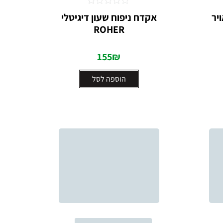
דורג
יר
אקדח ניפוח שעון דיגיטלי
0
ROHER
מתוך
5
155
₪
הוספה לסל