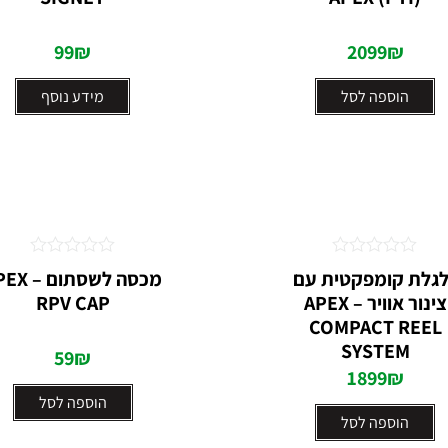
5
5
99
₪
2099
₪
הוספה לסל
מידע נוסף
דורג
דורג
לגלת קומפקטית עם
מכסה לשסתום 
0
0
צינור אוויר – APEX
RPV CAP
מתוך
מתוך
5
5
COMPACT REEL
SYSTEM
59
₪
1899
₪
הוספה לסל
הוספה לסל