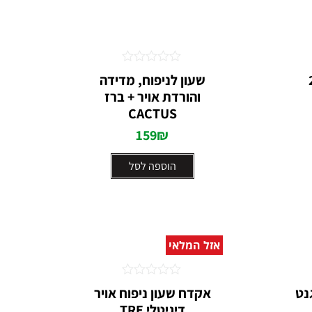
דורג
אויר ל-2
שעון לניפוח, מדידה
0
והורדת אויר + ברז
מתוך
5
CACTUS
159
₪
הוספה לסל
אזל המלאי
דורג
נט
אקדח שעון ניפוח אויר
0
דיגיטלי TRE
מתוך