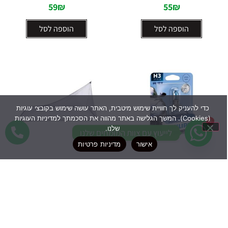
59
₪
55
₪
הוספה לסל
הוספה לסל
כדי להעניק לך חוויית שימוש מיטבית, האתר עושה שימוש בקובצי עוגיות
(Cookies). המשך הגלישה באתר מהווה את הסכמתך למדיניות העוגיות
1
1
שלנו.
לייעוץ עם צוות המומחים שלנו
אישור
מדיניות פרטיות
דורג
דורג
נורה PHILIPS
כילה יחיד פרמידה –
0
0
CACTUS
BLUEVISION 55W 12V H3
מתוך
מתוך
בליסטר
5
5
89
₪
19
₪