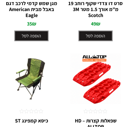
דורג
דורג
סרט דו צדדי שקוף רוחב 19
מגן שמש קדמי לרכב דגם
0
0
מ"מ אורך 1.5 מטר 3M
באבל מבית American
מתוך
מתוך
5
Eagle
5
Scotch
35
₪
49
₪
הוספה לסל
הוספה לסל
דורג
דורג
שפאלות קצרות HD –
כיסא קמפינג ST
0
0
ALLTOP
מתוך
מתוך