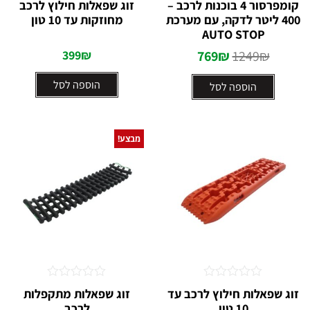
קומפרסור 4 בוכנות לרכב –
זוג שפאלות חילוץ לרכב
0
0
400 ליטר לדקה, עם מערכת
מחוזקות עד 10 טון
מתוך
מתוך
5
5
AUTO STOP
399
₪
769
₪
1249
₪
הוספה לסל
הוספה לסל
מבצע!
דורג
דורג
זוג שפאלות חילוץ לרכב עד
זוג שפאלות מתקפלות
0
0
10 טון
לרכב
מתוך
מתוך