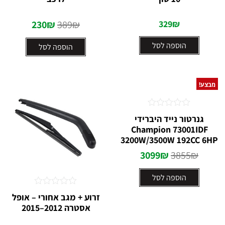
5
5
230
₪
389
₪
329
₪
הוספה לסל
הוספה לסל
מבצע!
דורג
גנרטור נייד היברידי
0
Champion 73001IDF
מתוך
3200W/3500W 192CC 6HP
5
3099
₪
3855
₪
הוספה לסל
דורג
זרוע + מגב אחורי – אופל
0
אסטרה 2012–2015
מתוך
5