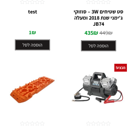
דורג
דורג
סט שטיחים 3W – סוזוקי
test
0
0
ג'ימני שנת 2018 ומעלה
מתוך
מתוך
5
5
JB74
1
₪
435
₪
449
₪
הוספה לסל
הוספה לסל
מבצע!
דורג
דורג