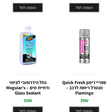
הוספה לסל
הוספה לסל
דורג
דורג
ספריי רימון Quick Fresh
נוזל הידרופובי לציפוי
0
0
מנטרל ריחות לרכב –
ודחיית מים – Meguiar's
מתוך
מתוך
Glass Sealant
5
5
Flamingo
55
₪
39
₪
הוספה לסל
הוספה לסל