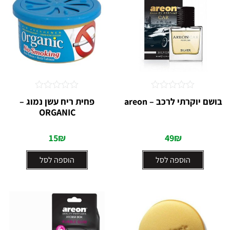
דורג
דורג
בושם יוקרתי לרכב – areon
פחית ריח עשן נמוג –
0
0
ORGANIC
מתוך
מתוך
5
5
15
₪
49
₪
הוספה לסל
הוספה לסל