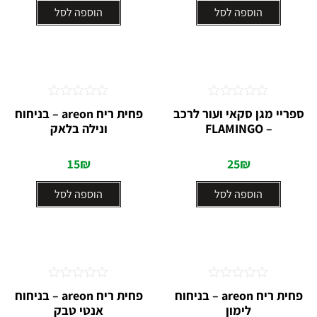
הוספה לסל
הוספה לסל
דורג
דורג
ספריי מגן סקאי ועור לרכב
פחית ריח areon – בניחוח
0
0
– FLAMINGO
ונילה בלאק
מתוך
מתוך
5
5
15
₪
25
₪
הוספה לסל
הוספה לסל
דורג
דורג
פחית ריח areon – בניחוח
פחית ריח areon – בניחוח
0
0
לימון
אנטי טבק
מתוך
מתוך