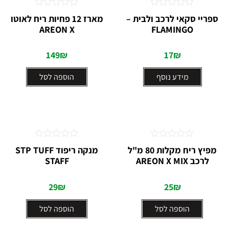
דורג
דורג
ספריי סקאי לרכב ולבית –
מארז 12 פחיות ריח לאוטו
0
0
AREON X
FLAMINGO
מתוך
מתוך
5
5
149
₪
17
₪
מידע נוסף
הוספה לסל
דורג
דורג
מפיץ ריח מקלות 80 מ"ל
מנקה ריפוד STP TUFF
0
0
לרכב AREON X MIX
STAFF
מתוך
מתוך
5
5
29
₪
25
₪
הוספה לסל
הוספה לסל