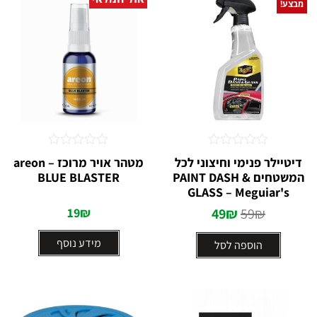
מבצע!
דורג
דורג
דיטיילר פנימי וחיצוני לכל
מטהר אויר מרוכז – areon
0
0
המשטחים PAINT DASH &
BLUE BLASTER
מתוך
מתוך
5
GLASS – Meguiar's
5
19
₪
49
₪
59
₪
מידע נוסף
הוספה לסל