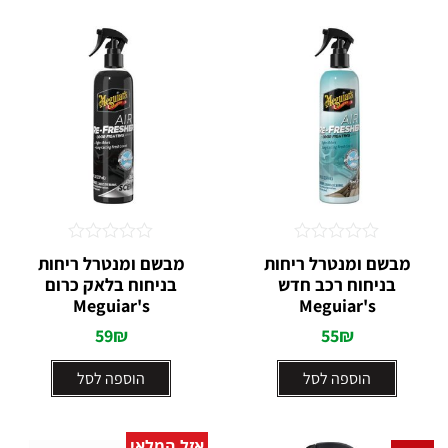
דורג
דורג
מבשם ומנטרל ריחות
מבשם ומנטרל ריחות
0
0
בניחוח רכב חדש
בניחוח בלאק כרום
מתוך
מתוך
5
Meguiar's
5
Meguiar's
59
₪
55
₪
הוספה לסל
הוספה לסל
אזל המלאי