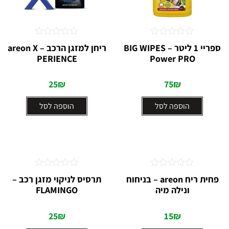
דורג
דורג
ספריי 1 ליטר BIG WIPES –
ריחן למזגן הרכב – areon X
0
0
PERIENCE
Power PRO
מתוך
מתוך
5
5
25
₪
75
₪
הוספה לסל
הוספה לסל
דורג
דורג
פחית ריח areon – בניחוח
תרסיס לניקוי מזגן רכב –
0
0
ונילה מיה
FLAMINGO
מתוך
מתוך
5
5
25
₪
15
₪