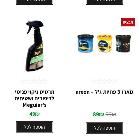
מבצע!
דורג
דורג
מארז 3 פחיות ג'ל – areon
תרסיס ניקוי פנימי
0
0
לריפודים ושטיחים
מתוך
מתוך
5
Meguiar's
5
49
₪
89
₪
99
₪
הוספה לסל
הוספה לסל