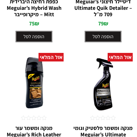
דיטיילר חיצוני Meguiar’s
כפפת רחיצה היברידית
0
0
Meguiar’s Hybrid Wash
Ultimate Quik Detailer –
מתוך
מתוך
709 מ״ל
5
Mitt – מיקרופייבר
5
75
₪
79
₪
הוספה לסל
הוספה לסל
אזל המלאי
אזל המלאי
דורג
דורג
מנקה ומשמר פלסטיק וגומי
מנקה ומשמר עור
0
0
Meguiar’s Rich Leather
Meguiar’s Ultimate
מתוך
מתוך