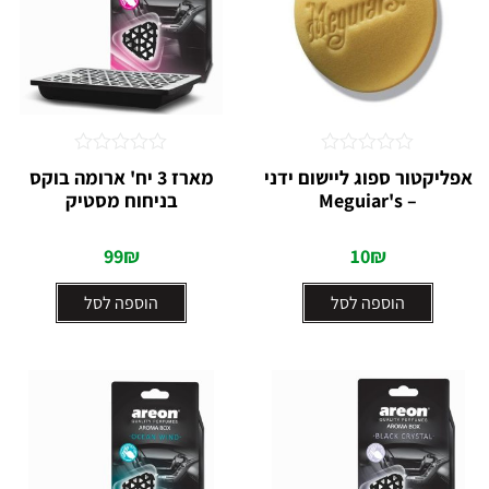
דורג
דורג
אפליקטור ספוג ליישום ידני
מארז 3 יח' ארומה בוקס
0
0
– Meguiar's⁩
בניחוח מסטיק
מתוך
מתוך
5
5
99
₪
10
₪
הוספה לסל
הוספה לסל