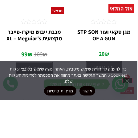
אזל המלאי
מבצע!
דורג
דורג
מגן סקאי ועור STP SON
מגבת ייבוש מיקרו-פייבר
0
0
OF A GUN
מקצועית XL – Meguiar's
מתוך
מתוך
5
5
99
₪
109
₪
20
₪
מידע נוסף
הוספה לסל
כדי להעניק לך חוויית שימוש מיטבית, האתר עושה שימוש בקובצי עוגיות
(Cookies). המשך הגלישה באתר מהווה את הסכמתך למדיניות העוגיות
1
1
שלנו.
לייעוץ עם צוות המומחים שלנו
אישור
מדיניות פרטיות
מבצע!
דורג
דורג
רימון לחיטוי הרכב ומערכת
ספריי מגן הברק
0
0
המיזוג – Meguiar's –
האולטימטיבי Meguiar's
מתוך
מתוך
5
Black Chrome
5
65
₪
55
₪
65
₪