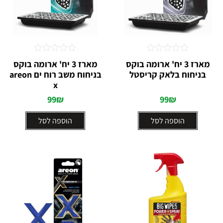
דורג
דורג
⁦מארז 3 יח' ארומה בוקס
מארז 3 יח' ארומה בוקס
0
0
בניחוח בלאק קריסטל
בניחוח משב רוח ים areon
מתוך
מתוך
5
x
5
99
₪
99
₪
הוספה לסל
הוספה לסל