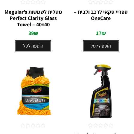
דורג
דורג
ספריי סקאי לרכב ולבית –
מטלית לשמשות Meguiar’s
0
0
Perfect Clarity Glass
OneCare
מתוך
מתוך
Towel – 40×40
5
5
39
₪
17
₪
הוספה לסל
הוספה לסל
דורג
דורג