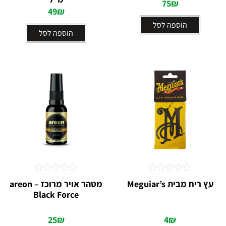
75
₪
49
₪
הוספה לסל
הוספה לסל
דורג
דורג
עץ ריח מבית Meguiar’s
מטהר אויר מרוכז – areon
0
0
Black Force
מתוך
מתוך
5
5
25
₪
4
₪