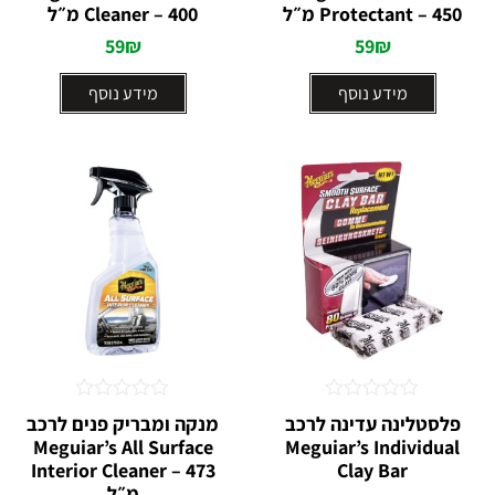
Protectant – 450 מ״ל
5
Cleaner – 400 מ״ל
5
59
₪
59
₪
מידע נוסף
מידע נוסף
דורג
דורג
פלסטלינה עדינה לרכב
מנקה ומבריק פנים לרכב
0
0
Meguiar’s All Surface
Meguiar’s Individual
מתוך
מתוך
Interior Cleaner – 473
5
5
Clay Bar
מ״ל