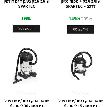
שואב אבק + מפוח נטען
שואב אבק נטען דגם דולפין
0
0
לרכב – SPARTEC
SPARTEC
מתוך
מתוך
5
5
199
₪
145
₪
209
₪
הוספה לסל
מידע נוסף
דורג
דורג
שואב אבק רטוב/יבש מיכל
שואב אבק רטוב/יבש מיכל
0
0
נירוסטה 15 ליטר S-
נירוסטה 30 ליטר S-
מתוך
מתוך