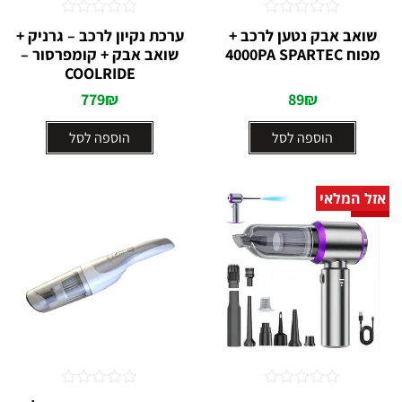
דורג
דורג
שואב אבק נטען לרכב +
ערכת נקיון לרכב – גרניק +
0
0
מפוח 4000PA SPARTEC
שואב אבק + קומפרסור –
מתוך
מתוך
5
COOLRIDE
5
779
₪
89
₪
הוספה לסל
הוספה לסל
אזל המלאי
מבצע!
דורג
דורג