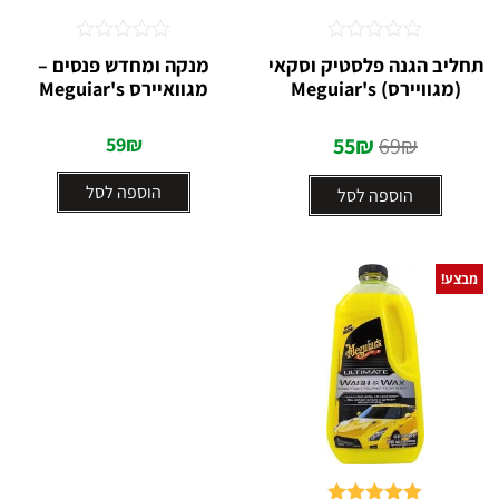
דורג
דורג
תחליב הגנה פלסטיק וסקאי
מנקה ומחדש פנסים –
0
0
(מגוויירס) Meguiar's
מגוואיירס Meguiar's
מתוך
מתוך
5
5
59
₪
55
₪
69
₪
הוספה לסל
הוספה לסל
מבצע!