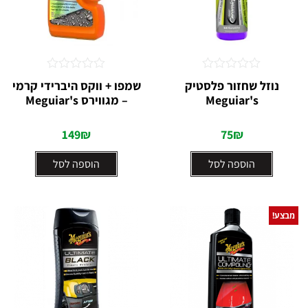
דורג
דורג
נוזל שחזור פלסטיק
שמפו + ווקס היברידי קרמי
0
0
Meguiar's
– מגווירס Meguiar's
מתוך
מתוך
5
5
149
₪
75
₪
הוספה לסל
הוספה לסל
מבצע!