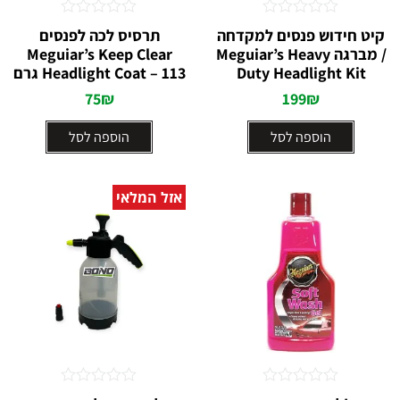
דורג
דורג
קיט חידוש פנסים למקדחה
תרסיס לכה לפנסים
0
0
/ מברגה Meguiar’s Heavy
Meguiar’s Keep Clear
מתוך
מתוך
5
Duty Headlight Kit
5
Headlight Coat – 113 גרם
75
₪
199
₪
הוספה לסל
הוספה לסל
אזל המלאי
דורג
דורג