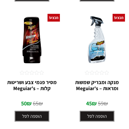
מבצע!
מבצע!
דורג
דורג
מנקה ומבריק שמשות
מסיר פגמי צבע ושריטות
0
0
ומראות – Meguiar's
קלות – Meguiar's
מתוך
מתוך
5
5
50
₪
65
₪
45
₪
59
₪
הוספה לסל
הוספה לסל