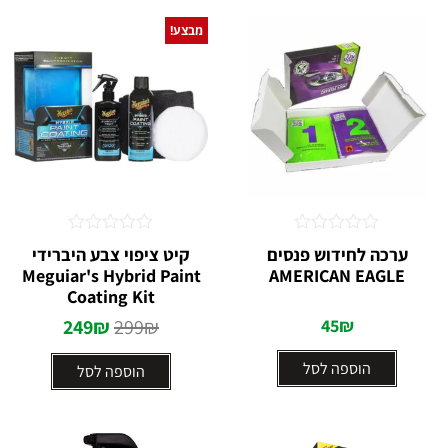
מבצע!
דורג
דורג
ערכה לחידוש פנסים
קיט ציפוי צבע היברידי
0
0
Meguiar's Hybrid Paint
AMERICAN EAGLE
מתוך
מתוך
5
Coating Kit
5
249
₪
299
₪
45
₪
הוספה לסל
הוספה לסל