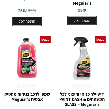
5
5
Meguiar's
75
₪
85
₪
99
₪
הוספה לסל
הוספה לסל
מבצע!
מבצע!
דורג
דורג
דיטיילר פנימי וחיצוני לכל
שמפו לרכב בניחוח מסטיק
0
0
המשטחים PAINT DASH &
אבטיח Meguiar's
מתוך
מתוך
5
GLASS – Meguiar's
5