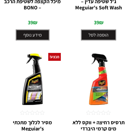
ג'ל שטיפה עדין –
מיכל הקצפה לשטיפת הרכב
0
0
– BONO
Meguiar's Soft Wash
מתוך
מתוך
5
5
39
₪
39
₪
הוספה לסל
מידע נוסף
מבצע!
דורג
דורג
תרסיס רחיצה + ווקס ללא
מסיר לכלוך מתכתי
0
0
מים קרמי היברדי
Meguiar's
מתוך
מתוך