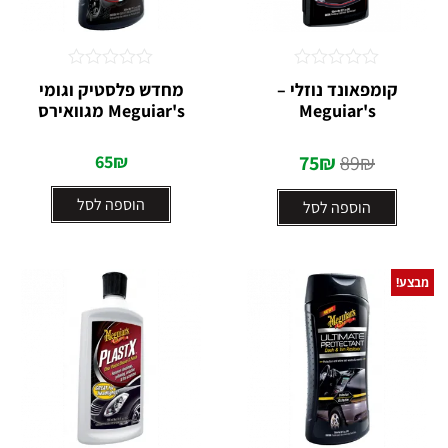
דורג
דורג
קומפאונד נוזלי –
מחדש פלסטיק וגומי
0
0
Meguiar's
Meguiar's מגוואירס
מתוך
מתוך
5
5
65
₪
75
₪
89
₪
הוספה לסל
הוספה לסל
מבצע!