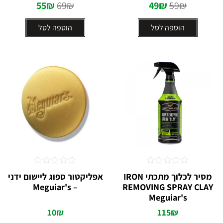
55
₪
69
₪
49
₪
59
₪
הוספה לסל
הוספה לסל
דורג
דורג
מסיר לכלוך מתכתי IRON
אפליקטור ספוג ליישום ידני
0
0
– Meguiar's⁩
REMOVING SPRAY CLAY
מתוך
מתוך
5
5
Meguiar's
10
₪
115
₪