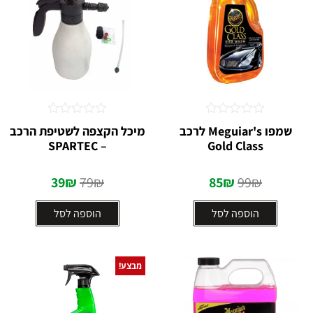
דורג
דורג
שמפו Meguiar's לרכב
מיכל הקצפה לשטיפת הרכב
0
0
– SPARTEC
Gold Class
מתוך
מתוך
5
5
39
₪
79
₪
85
₪
99
₪
הוספה לסל
הוספה לסל
מבצע!