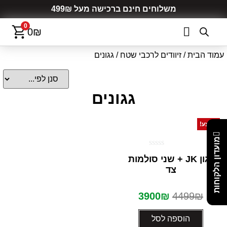
משלוחים חינם ברכישה מעל 499₪
0
0
₪
עמוד הבית
/
זיוודים לרכבי שטח
/ גגונים
גגונים
מבצע!
מועדון הלקוחות
דורג
גגון JK + שני סולמות
0
צד
מתוך
5
3900
₪
4499
₪
הוספה לסל