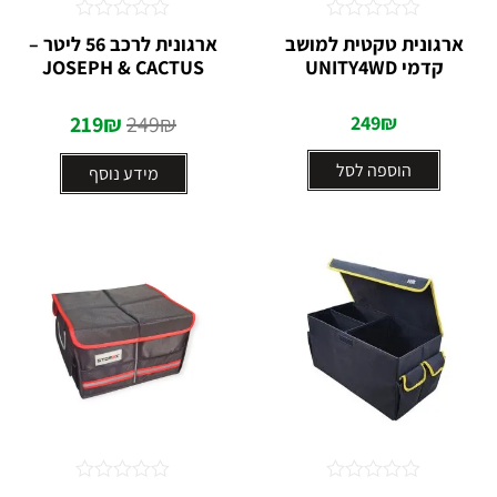
דורג
דורג
ארגונית טקטית למושב
ארגונית לרכב 56 ליטר –
0
0
קדמי UNITY4WD
JOSEPH & CACTUS
מתוך
מתוך
5
5
219
₪
249
₪
249
₪
הוספה לסל
מידע נוסף
דורג
דורג