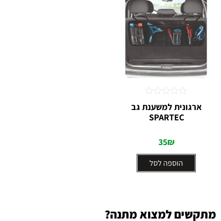
דורג
ארגונית למשענת גב
0
SPARTEC
מתוך
5
35
₪
הוספה לסל
מתקשים למצוא מתנה?