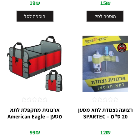
19
₪
15
₪
הוספה לסל
הוספה לסל
דורג
דורג
רצועה נצמדת לתא מטען
ארגונית מתקפלת לתא
0
0
20 ס"מ – SPARTEC
מטען – American Eagle
מתוך
מתוך
5
5
99
₪
12
₪