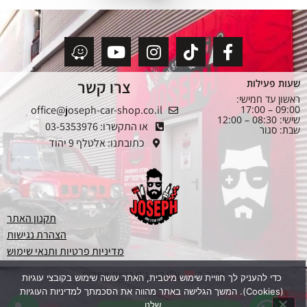
צרו קשר
שעות פעילות
ראשון עד חמישי:
office@joseph-car-shop.co.il
09:00 – 17:00
שישי: 08:30 – 12:00
או התקשרו: 03-5353976
שבת: סגור
כתובתנו: אלטלף 9 יהוד
תקנון האתר
הצהרת נגישות
מדיניות פרטיות ותנאי שימוש
נבנה ב
ע"י בן - ג'ט בניית אתרים
כדי להעניק לך חוויית שימוש מיטבית, האתר עושה שימוש בקובצי עוגיות
(Cookies). המשך הגלישה באתר מהווה את הסכמתך למדיניות העוגיות
1
1
שלנו.